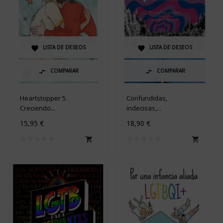
LISTA DE DESEOS
LISTA DE DESEOS


COMPARAR
COMPARAR


Heartstopper 5.
Confundidas,
Creciendo...
indecisas,...
15,95 €
18,90 €

