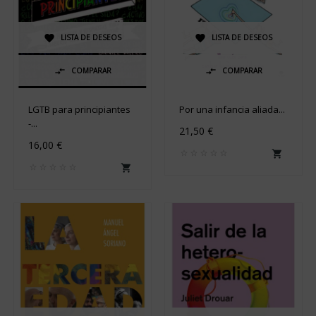
LISTA DE DESEOS
LISTA DE DESEOS


COMPARAR
COMPARAR


LGTB para principiantes
Por una infancia aliada...
-...
21,50 €
16,00 €

