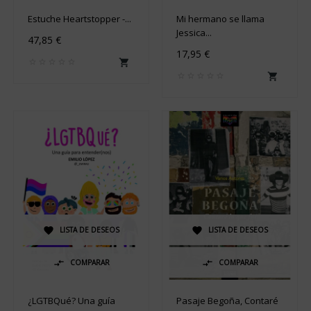
Estuche Heartstopper -...
Mi hermano se llama
Jessica...
47,85 €
17,95 €


LISTA DE DESEOS
LISTA DE DESEOS


COMPARAR
COMPARAR


¿LGTBQué? Una guía
Pasaje Begoña, Contaré