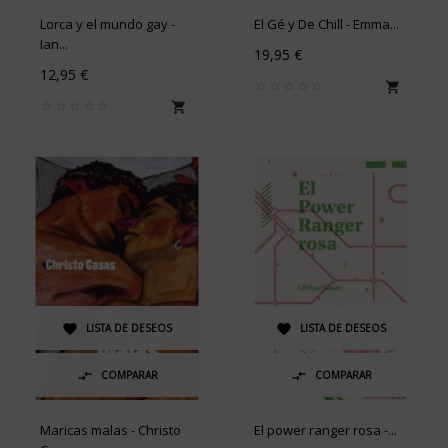
Lorca y el mundo gay -
El Gé y De Chill - Emma...
Ian...
19,95 €
12,95 €


LISTA DE DESEOS
LISTA DE DESEOS


COMPARAR
COMPARAR


Maricas malas - Christo
El power ranger rosa -...