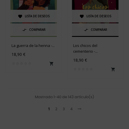
LISTA DE DESEOS
LISTA DE DESEOS


COMPARAR
COMPARAR


La guerra de la henna -...
Los chicos del
cementerio -...
18,90 €
18,90 €


Mostrado 1-40 de 143 artículo(s)
1
2
3
4