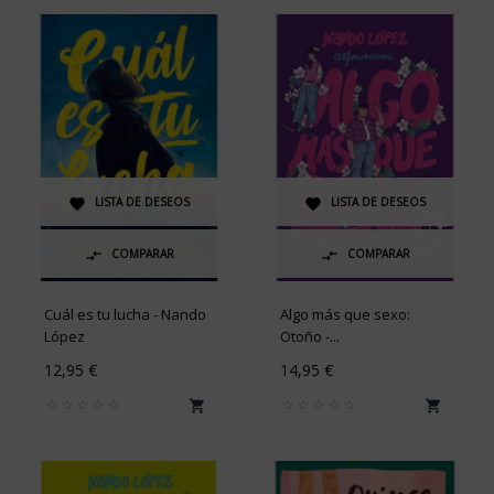
LISTA DE DESEOS
LISTA DE DESEOS


COMPARAR
COMPARAR


Cuál es tu lucha - Nando
Algo más que sexo:
López
Otoño -...
12,95 €
14,95 €

