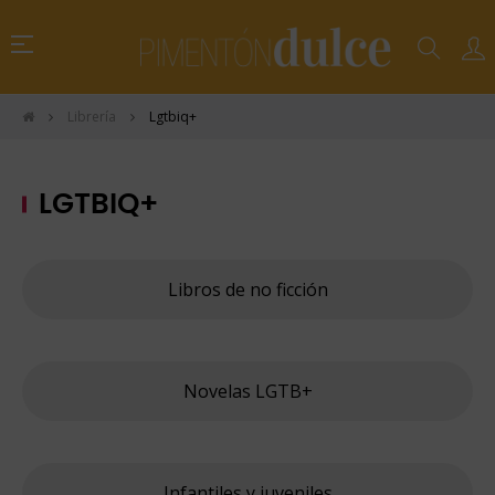
Navegación
☰
de
palanca
Librería
Lgtbiq+
LGTBIQ+
Libros de no ficción
Novelas LGTB+
Infantiles y juveniles