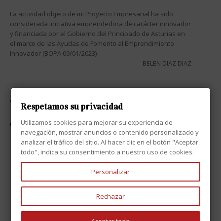
La actividad objeto de mi Proyecto Empresarial ha sido
considerada iniciativa emprendedora de carácter innovador
y financiada por el Gobierno del Principado de Asturias en
el marco de las Ayudas de Fomento al Emprendimiento
Innovador (BOPA 09/01/2023)
BELEN DIAZ DIAZ
ATENCIÓN AL CLIENTE

Respetamos su privacidad
Utilizamos cookies para mejorar su experiencia de
CONTACTO

navegación, mostrar anuncios o contenido personalizado y
analizar el tráfico del sitio. Al hacer clic en el botón "Aceptar
todo", indica su consentimiento a nuestro uso de cookies.
Personalizar
Rechazar