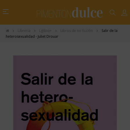
Navegación
☰
de
palanca
Librería
Lgtbiq+
Libros de no ficción
Salir de la
heterosexualidad - Juliet Drouar