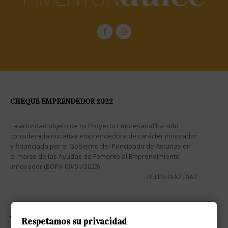
CHEQUE EMPRENDEDOR 2022
La actividad objeto de mi Proyecto Empresarial ha sido
considerada iniciativa emprendedora de carácter innovador
y financiada por el Gobierno del Principado de Asturias en
el marco de las Ayudas de Fomento al Emprendimiento
Innovador (BOPA 09/01/2023)
BELEN DIAZ DIAZ
ATENCIÓN AL CLIENTE

Respetamos su privacidad