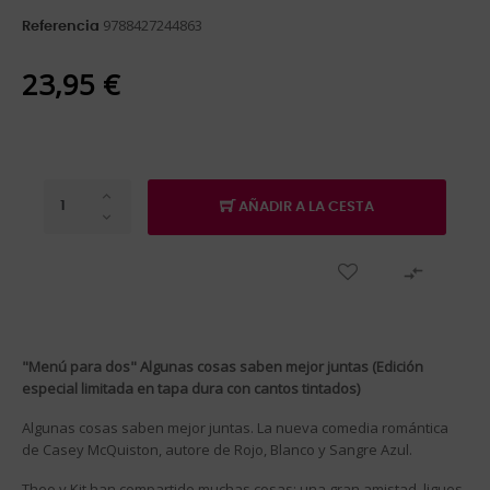
9788427244863
Referencia
23,95 €
AÑADIR A LA CESTA

"Menú para dos" Algunas cosas saben mejor juntas (Edición
especial limitada en tapa dura con cantos tintados)
Algunas cosas saben mejor juntas. La nueva comedia romántica
de Casey McQuiston, autore de Rojo, Blanco y Sangre Azul.
Theo y Kit han compartido muchas cosas: una gran amistad, ligues