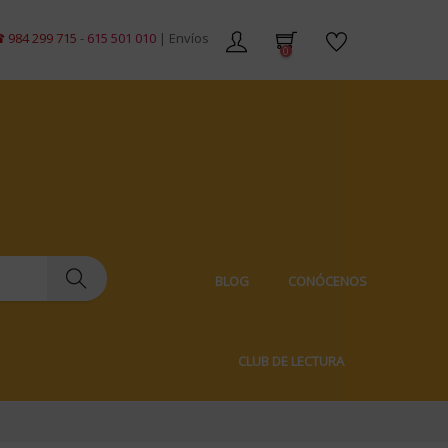
9 715
-
615 501 010
| Envíos gratis en pedidos de +59€ | Envíos 100% discr
0
BLOG
CONÓCENOS
CLUB DE LECTURA