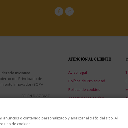
ATENCIÓN AL CLIENTE
C
Aviso legal
T
iderada iniciativa
bierno del Principado de
Política de Privacidad
C
dimiento Innovador (BOPA
Política de cookies
M
BELEN DIAZ DIAZ
Acerca de los envíos
T
nuncios o contenido personalizado y analizar el tráfico del sitio. Al
s
tro uso de cookies.