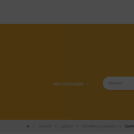
VER CATEGORÍAS
Librería
Lgtbiq+
Infantiles y juveniles
Quinc