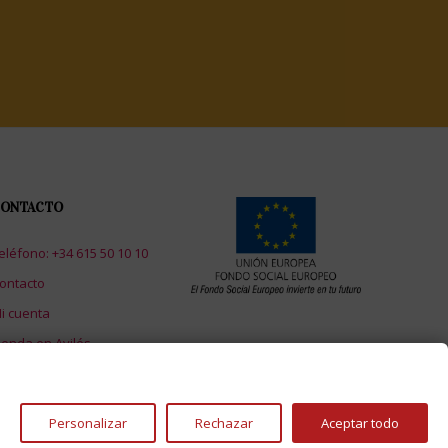
ONTACTO
eléfono: +34 615 50 10 10
ontacto
i cuenta
ienda en Avilés
Personalizar
Rechazar
Aceptar todo