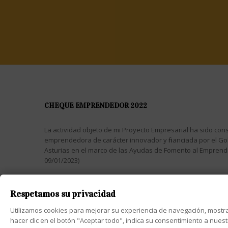
CHEQUE EMPRENDEDOR 2022
La actividad objeto de mi Proyecto Empresarial ha sido cons
emprendedora de carácter innovador y financiada por el Go
Asturias en el marco de las Ayudas de Fomento al Empren
09/01/2023)
Respetamos su privacidad
Utilizamos cookies para mejorar su experiencia de navegación, mostrar a
Diseño web Asturia
2025 Copyright © Pimentón Dulce - PlanB
hacer clic en el botón "Aceptar todo", indica su consentimiento a nues