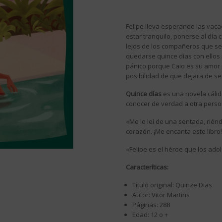
Felipe lleva esperando las vacac
estar tranquilo, ponerse al día
lejos de los compañeros que se 
quedarse quince días con ellos 
pánico porque Caio es su amor pl
posibilidad de que dejara de ser
Quince días
es una novela cálid
conocer de verdad a otra perso
«Me lo leí de una sentada, rién
corazón. ¡Me encanta este libro
«Felipe es el héroe que los ado
Caracteríticas:
Título original: Quinze Dias
Autor: Vitor Martins
Páginas: 288
Edad: 12 o +