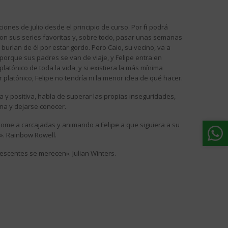
iones de julio desde el principio de curso. Por fin podrá
 con sus series favoritas y, sobre todo, pasar unas semanas
burlan de él por estar gordo. Pero Caio, su vecino, va a
porque sus padres se van de viaje, y Felipe entra en
atónico de toda la vida, y si existiera la más mínima
 platónico, Felipe no tendría ni la menor idea de qué hacer.
a y positiva, habla de superar las propias inseguridades,
na y dejarse conocer.
dome a carcajadas y animando a Felipe a que siguiera a su
!». Rainbow Rowell.
lescentes se merecen». Julian Winters.