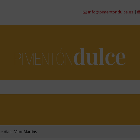
✉️ info@pimentondulce.es
|
☎ 984 29
e días - Vitor Martins