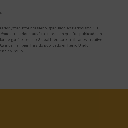
023
strador y traductor brasileño, graduado en Periodismo. Su
n éxito arrollador. Causó tal impresión que fue publicado en
onde ganó el premio Global Literature in Libraries Initiative
ok Awards. También ha sido publicado en Reino Unido,
 en São Paulo.