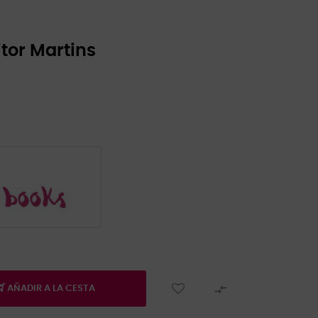
itor Martins

AÑADIR A LA CESTA