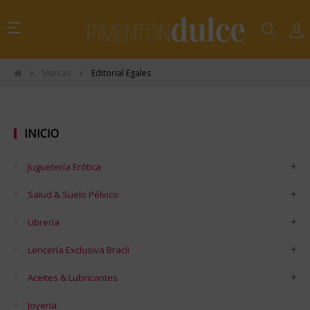
Navegación
☰
de
palanca
Marcas
Editorial Egales
INICIO
Juguetería Erótica
Salud & Suelo Pélvico
Librería
Lencería Exclusiva Bracli
Aceites & Lubricantes
Joyeria