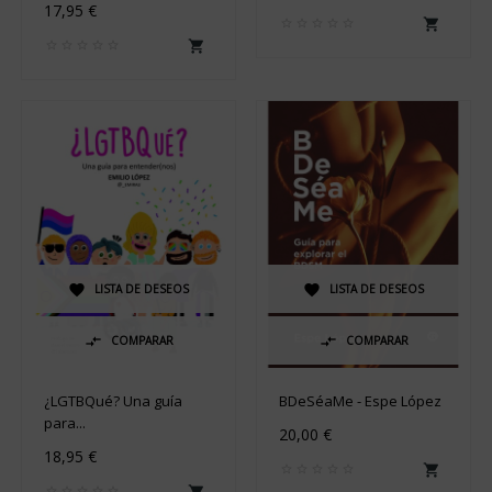
17,95 €


LISTA DE DESEOS
LISTA DE DESEOS


COMPARAR
COMPARAR


¿LGTBQué? Una guía
BDeSéaMe - Espe López
para...
20,00 €
18,95 €

