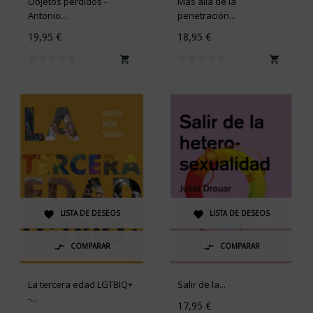
Objetos perdidos -
Más allá de la
Antonio...
penetración...
19,95 €
18,95 €


LISTA DE DESEOS
LISTA DE DESEOS


COMPARAR
COMPARAR


La tercera edad LGTBIQ+
Salir de la...
-...
17,95 €