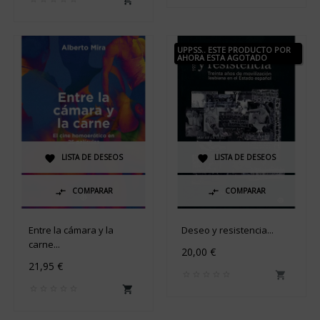
UPPSS.. ESTE PRODUCTO POR
AHORA ESTA AGOTADO
LISTA DE DESEOS
LISTA DE DESEOS


COMPARAR
COMPARAR


Entre la cámara y la
Deseo y resistencia...
carne...
20,00 €
21,95 €

