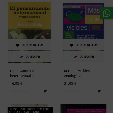
LISTA DE DESEOS
LISTA DE DESEOS


COMPARAR
COMPARAR


El pensamiento
Más que visibles.
heterosexual...
Antología...
16,95 €
21,95 €


UPPSS.. ESTE PRODUCTO POR
AHORA ESTA AGOTADO