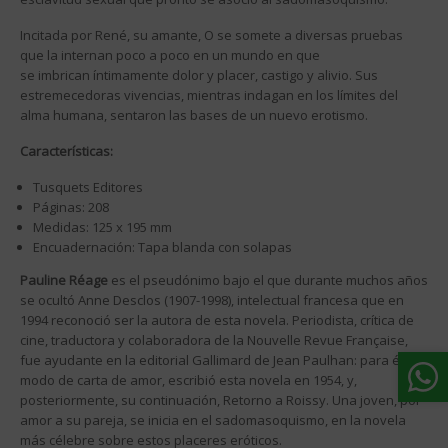
Incitada por René, su amante, O se somete a diversas pruebas
que la internan poco a poco en un mundo en que
se imbrican íntimamente dolor y placer, castigo y alivio. Sus
estremecedoras vivencias, mientras indagan en los límites del
alma humana, sentaron las bases de un nuevo erotismo.
Características:
Tusquets Editores
Páginas: 208
Medidas: 125 x 195 mm
Encuadernación: Tapa blanda con solapas
Pauline Réage
es el pseudónimo bajo el que durante muchos años
se ocultó Anne Desclos (1907-1998), intelectual francesa que en
1994 reconoció ser la autora de esta novela. Periodista, crítica de
cine, traductora y colaboradora de la Nouvelle Revue Française,
fue ayudante en la editorial Gallimard de Jean Paulhan: para él, a
modo de carta de amor, escribió esta novela en 1954, y,
posteriormente, su continuación, Retorno a Roissy. Una joven, por
amor a su pareja, se inicia en el sadomasoquismo, en la novela
más célebre sobre estos placeres eróticos.