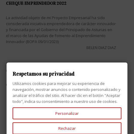
CHEQUE EMPRENDEDOR 2022
La actividad objeto de mi Proyecto Empresarial ha sido
considerada iniciativa emprendedora de carácter innovador
y financiada por el Gobierno del Principado de Asturias en
el marco de las Ayudas de Fomento al Emprendimiento
Innovador (BOPA 09/01/2023)
BELEN DIAZ DIAZ
ATENCIÓN AL CLIENTE

Respetamos su privacidad
Utilizamos cookies para mejorar su experiencia de
CONTACTO

navegación, mostrar anuncios o contenido personalizado y
analizar el tráfico del sitio. Al hacer clic en el botón "Aceptar
todo", indica su consentimiento a nuestro uso de cookies.
Personalizar
Rechazar