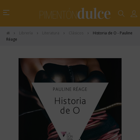
Navegación
☰
de
palanca
Librería
Literatura
Clásicos
Historia de O - Pauline
Réage