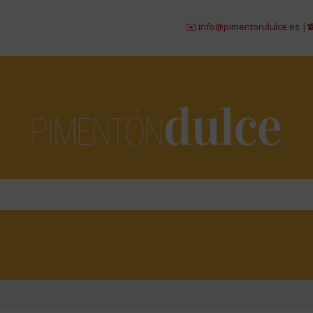
✉️ info@pimentondulce.es
|
☎ 984 29