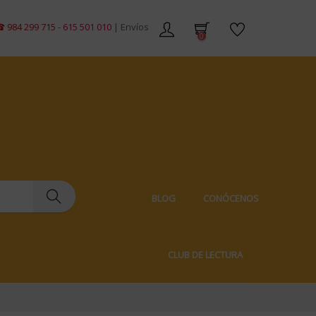
9 715
-
615 501 010
| Envíos gratis en pedidos de +59€ | Envíos 100% discre
0
BLOG
CONÓCENOS
CLUB DE LECTURA