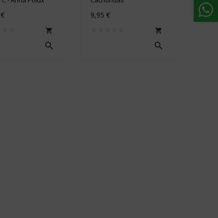
 €
9,95 €



