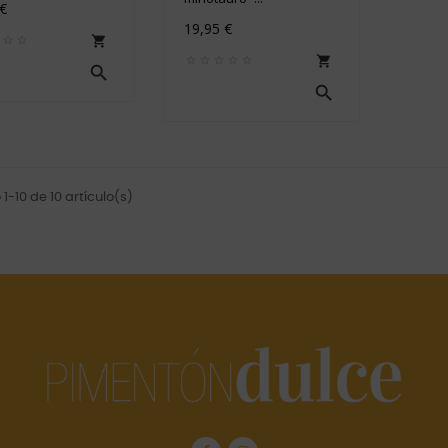
 €
19,95 €




1-10 de 10 artículo(s)