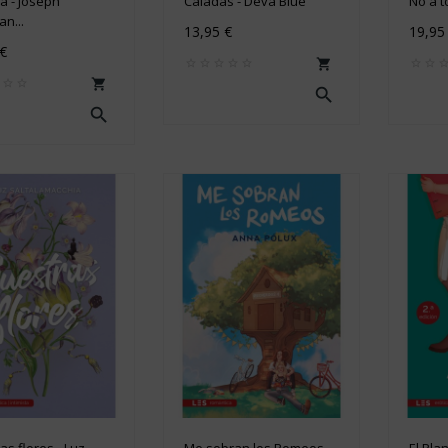
la - Joseph
Caladas - Deva Blue
No a to
an...
13,95 €
19,95
 €




s flores - Luz...
Me sobran los Romeos...
El Pla