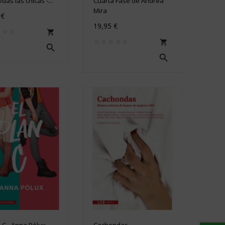
das las chicas -...
Cuarta Fase de Andrea
Mira
 €
19,95 €




n C - Anna Pólux
Cachondas