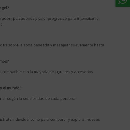
 gel?
ación, pulsaciones y calor progresivo para intensificar la
mo.
2 dosis sobre la zona deseada y masajear suavemente hasta
imos?
s compatible con la mayoría de juguetes y accesorios
do el mundo?
iar según la sensibilidad de cada persona.
disfrute individual como para compartir y explorar nuevas