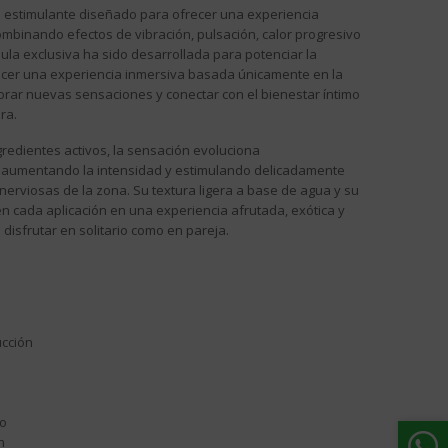
 estimulante diseñado para ofrecer una experiencia
combinando efectos de vibración, pulsación, calor progresivo
ula exclusiva ha sido desarrollada para potenciar la
orecer una experiencia inmersiva basada únicamente en la
orar nuevas sensaciones y conectar con el bienestar íntimo
ra.
redientes activos, la sensación evoluciona
, aumentando la intensidad y estimulando delicadamente
nerviosas de la zona. Su textura ligera a base de agua y su
n cada aplicación en una experiencia afrutada, exótica y
disfrutar en solitario como en pareja.
ucción
to
n