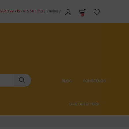
9 715
-
615 501 010
| Envíos gratis en pedidos de +59€ | Envíos 100% discre
0
BLOG
CONÓCENOS
CLUB DE LECTURA