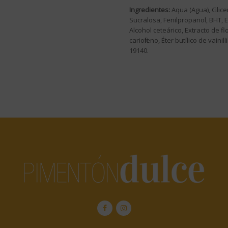
Ingredientes:
Aqua (Agua), Glicer
Sucralosa, Fenilpropanol, BHT, E
Alcohol ceteárico, Extracto de f
cariofileno, Éter butílico de vaini
19140.