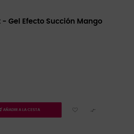
it - Gel Efecto Succión Mango

AÑADIR A LA CESTA