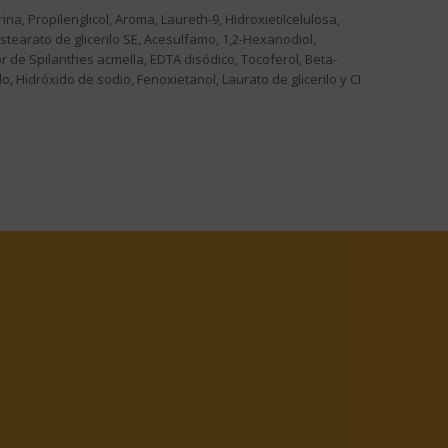
ina, Propilenglicol, Aroma, Laureth-9, Hidroxietilcelulosa,
stearato de glicerilo SE, Acesulfamo, 1,2-Hexanodiol,
lor de Spilanthes acmella, EDTA disódico, Tocoferol, Beta-
llilo, Hidróxido de sodio, Fenoxietanol, Laurato de glicerilo y CI