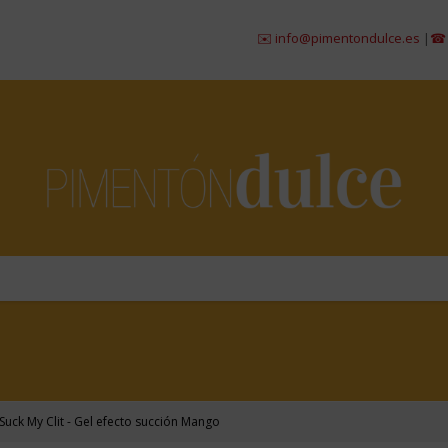
✉️ info@pimentondulce.es
|
☎ 984 29
 Suck My Clit - Gel efecto succión Mango