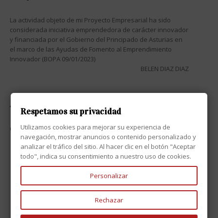
La actividad objeto de mi Proyecto Empresarial ha sido
considerada iniciativa emprendedora de carácter innovador
y financiada por el Gobierno del Principado de Asturias en
el marco de las Ayudas de Fomento al Emprendimiento
Innovador (BOPA 09/01/2023)
BELEN DIAZ DIAZ
ATENCIÓN AL CLIENTE

Respetamos su privacidad
Utilizamos cookies para mejorar su experiencia de
CONTACTO

navegación, mostrar anuncios o contenido personalizado y
analizar el tráfico del sitio. Al hacer clic en el botón "Aceptar
todo", indica su consentimiento a nuestro uso de cookies.
Personalizar
Rechazar