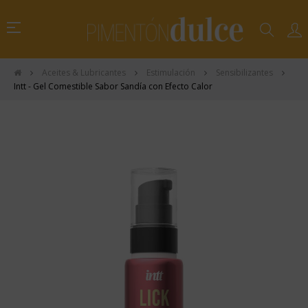
Navegación
☰
de
palanca
Aceites & Lubricantes
Estimulación
Sensibilizantes
Intt - Gel Comestible Sabor Sandía con Efecto Calor