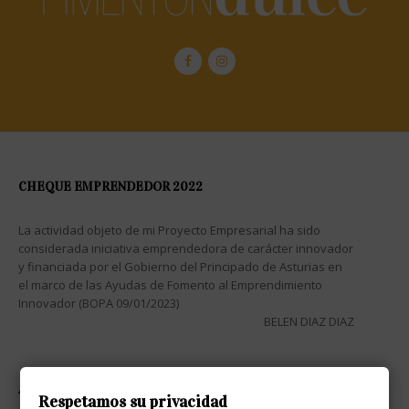
CHEQUE EMPRENDEDOR 2022
La actividad objeto de mi Proyecto Empresarial ha sido
considerada iniciativa emprendedora de carácter innovador
y financiada por el Gobierno del Principado de Asturias en
el marco de las Ayudas de Fomento al Emprendimiento
Innovador (BOPA 09/01/2023)
BELEN DIAZ DIAZ
ATENCIÓN AL CLIENTE

Respetamos su privacidad