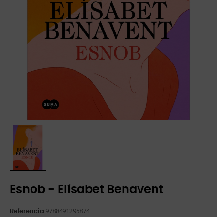
Esnob - Elísabet Benavent
9788491296874
Referencia