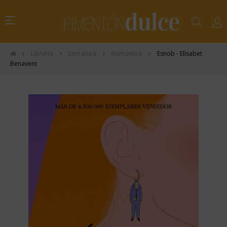
Navegación
☰
de
palanca
Librería
Literatura
Romántica
Esnob - Elísabet
Benavent