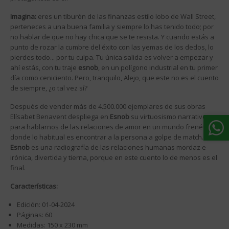
Imagina:
eres un tiburón de las finanzas estilo lobo de Wall Street,
perteneces a una buena familia y siempre lo has tenido todo; por
no hablar de que no hay chica que se te resista. Y cuando estás a
punto de rozar la cumbre del éxito con las yemas de los dedos, lo
pierdes todo... por tu culpa. Tu única salida es volver a empezar y
ahí estás, con tu traje
esnob
, en un polígono industrial en tu primer
día como ceniciento. Pero, tranquilo, Alejo, que este no es el cuento
de siempre, ¿o tal vez sí?
Después de vender más de 4.500.000 ejemplares de sus obras
Elísabet Benavent despliega en
Esnob
su virtuosismo narrativo
para hablarnos de las relaciones de amor en un mundo frenético
donde lo habitual es encontrar a la persona a golpe de match.
Esnob
es una radiografía de las relaciones humanas mordaz e
irónica, divertida y tierna, porque en este cuento lo de menos es el
final.
Características:
Edición: 01-04-2024
Páginas: 60
Medidas: 150 x 230 mm