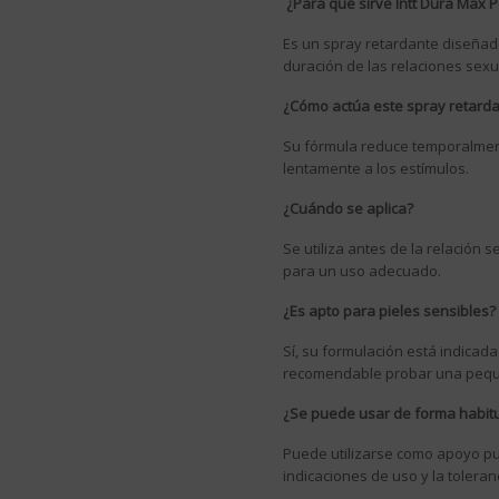
¿Para qué sirve Intt Dura Max 
Es un spray retardante diseñado
duración de las relaciones sexu
¿Cómo actúa este spray retard
Su fórmula reduce temporalmen
lentamente a los estímulos.
¿Cuándo se aplica?
Se utiliza antes de la relación 
para un uso adecuado.
¿Es apto para pieles sensibles?
Sí, su formulación está indicad
recomendable probar una pequeñ
¿Se puede usar de forma habit
Puede utilizarse como apoyo pun
indicaciones de uso y la toleran