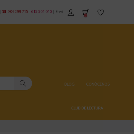
4 299 715
-
615 501 010
| Envíos gratis en pedidos de +59€ | Envíos 100% d
0
BLOG
CONÓCENOS
CLUB DE LECTURA