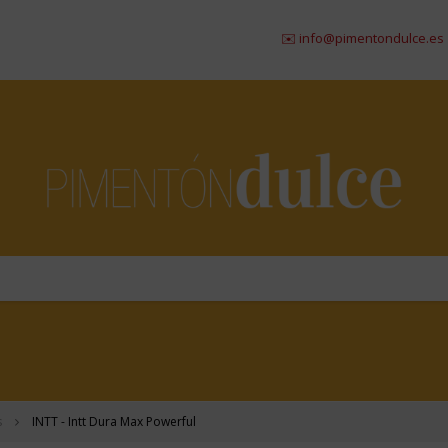
✉️ info@pimentondulce.es
|
☎ 98
s
INTT - Intt Dura Max Powerful