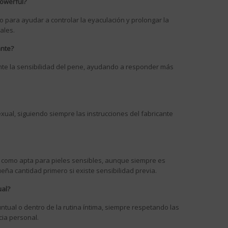
Powerful?
 para ayudar a controlar la eyaculación y prolongar la
ales.
ante?
te la sensibilidad del pene, ayudando a responder más
sexual, siguiendo siempre las instrucciones del fabricante
a como apta para pieles sensibles, aunque siempre es
a cantidad primero si existe sensibilidad previa.
ual?
tual o dentro de la rutina íntima, siempre respetando las
cia personal.