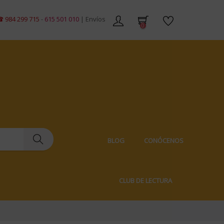
 715
-
615 501 010
| Envíos gratis en pedidos de +59€ | Envíos 100% discre
0
BLOG
CONÓCENOS
CLUB DE LECTURA