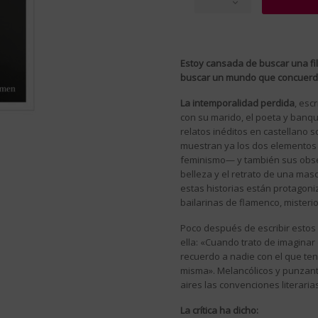
Estoy cansada de buscar una fi
buscar un mundo que concuerde 
La intemporalidad perdida
, esc
con su marido, el poeta y banq
relatos inéditos en castellano 
muestran ya los dos elementos q
feminismo— y también sus obses
belleza y el retrato de una ma
estas historias están protagoni
bailarinas de flamenco, misterio
Poco después de escribir estos
ella: «Cuando trato de imaginar 
recuerdo a nadie con el que ten
misma». Melancólicos y punzante
aires las convenciones literaria
La crítica ha dicho: