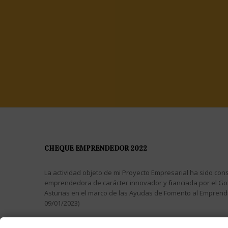
CHEQUE EMPRENDEDOR 2022
La actividad objeto de mi Proyecto Empresarial ha sido cons
emprendedora de carácter innovador y financiada por el Go
Asturias en el marco de las Ayudas de Fomento al Empren
09/01/2023)