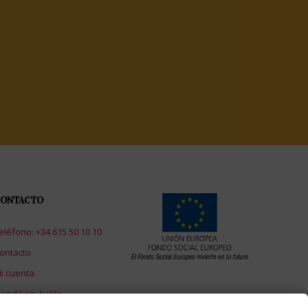
ONTACTO
eléfono: +34 615 50 10 10
ontacto
i cuenta
ienda en Avilés