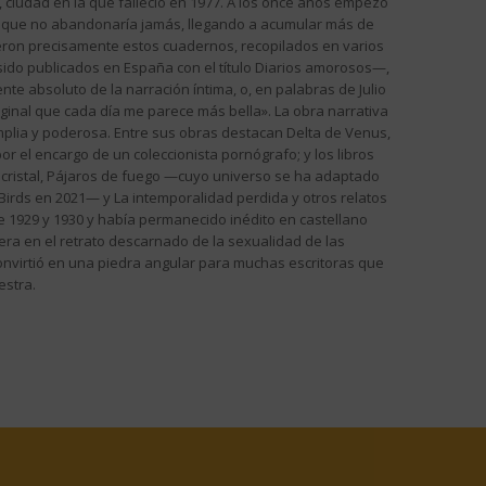
, ciudad en la que falleció en 1977. A los once años empezó
rea que no abandonaría jamás, llegando a acumular más de
eron precisamente estos cuadernos, recopilados en varios
ido publicados en España con el título Diarios amorosos—,
ente absoluto de la narración íntima, o, en palabras de Julio
rginal que cada día me parece más bella». La obra narrativa
mplia y poderosa. Entre sus obras destacan Delta de Venus,
or el encargo de un coleccionista pornógrafo; y los libros
cristal, Pájaros de fuego —cuyo universo se ha adaptado
le Birds en 2021— y La intemporalidad perdida y otros relatos
re 1929 y 1930 y había permanecido inédito en castellano
era en el retrato descarnado de la sexualidad de las
 convirtió en una piedra angular para muchas escritoras que
estra.