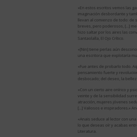
«En estos escritos vemos las g
imaginación desbordante y tamb
llevan al comienzo de todo: de 
breves, pero poderosos, [...] m
hizo saltar por los aires las co
Santaolalla, El Ojo Crítico.
«[Nin] tiene perlas aún desconoc
una escritora que explotaría mu
«Fue antes de probarlo todo. Aquí
pensamiento fuerte y revolucion
desbocado; del deseo, la bellez
«Con un cierto aire onírico y ps
veinte y de la sensibilidad surrea
atracción, mujeres jóvenes sed
[...] Valiosos e inspiradores.» An
«Anaïs seduce al lector con una
lo que deseas oír y acabas entre
Literatura.