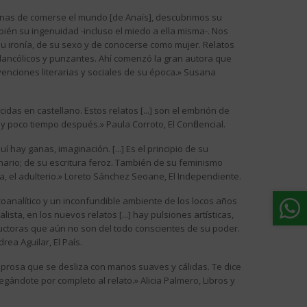
anas de comerse el mundo [de Anaïs], descubrimos su
ién su ingenuidad -incluso el miedo a ella misma-. Nos
su ironía, de su sexo y de conocerse como mujer. Relatos
elancólicos y punzantes. Ahí comenzó la gran autora que
nvenciones literarias y sociales de su época.» Susana
idas en castellano. Estos relatos [...] son el embrión de
y poco tiempo después.» Paula Corroto, El Confidencial.
 hay ganas, imaginación. [...] Es el principio de su
ario; de su escritura feroz. También de su feminismo
a, el adulterio.» Loreto Sánchez Seoane, El Independiente.
icoanalítico y un inconfundible ambiente de los locos años
lista, en los nuevos relatos [...] hay pulsiones artísticas,
uctoras que aún no son del todo conscientes de su poder.
drea Aguilar, El País.
 prosa que se desliza con manos suaves y cálidas. Te dice
gándote por completo al relato.» Alicia Palmero, Libros y