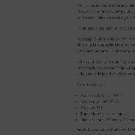
«Su prosa es tan elaborada, at
Proust.» The Times Literary Sup
convencionales de este siglo.»
«Qué genial es la ficción erótica
«Consiguió abrir una puerta cer
él lo que le apetecía. No era un
Sánchez Seoane, El Independie
«Si hay una autora que fue a tra
inseparables, es Anaïs Nin.» Naj
vida han sido los diarios de Anaï
Características:
Publicación 04-11-2021
Colección NARRATIVA
Páginas 176
Tapa blanda con solapas
Dimensiones 152mm x 231m
Anaïs Nin
nació en París en 1903.