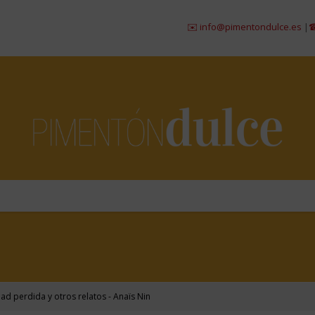
✉️ info@pimentondulce.es
|
☎ 984 299
ad perdida y otros relatos - Anaïs Nin