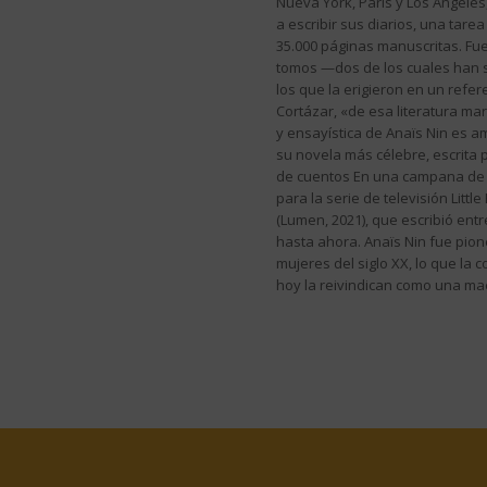
Nueva York, París y Los Ángeles
a escribir sus diarios, una ta
35.000 páginas manuscritas. Fu
tomos —dos de los cuales han s
los que la erigieron en un refer
Cortázar, «de esa literatura ma
y ensayística de Anaïs Nin es a
su novela más célebre, escrita p
de cuentos En una campana de 
para la serie de televisión Litt
(Lumen, 2021), que escribió ent
hasta ahora. Anaïs Nin fue pion
mujeres del siglo XX, lo que la
hoy la reivindican como una ma