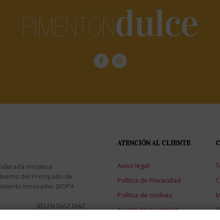
ATENCIÓN AL CLIENTE
C
Aviso legal
T
iderada iniciativa
bierno del Principado de
Política de Privacidad
C
dimiento Innovador (BOPA
Política de cookies
M
BELEN DIAZ DIAZ
Acerca de los envíos
T