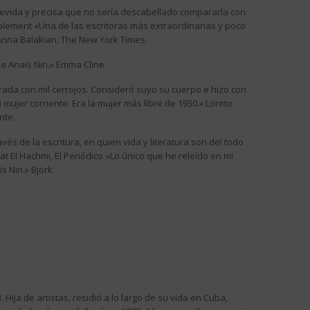
revida y precisa que no sería descabellado compararla con
plement «Una de las escritoras más extraordinarias y poco
 Anna Balakian, The New York Times.
 de Anaïs Nin.» Emma Cline.
rada con mil cerrojos. Consideró suyo su cuerpo e hizo con
a mujer corriente. Era la mujer más libre de 1930.» Loreto
nte.
vés de la escritura, en quien vida y literatura son del todo
at El Hachmi, El Periódico «Lo único que he releído en mi
s Nin.» Björk.
m
 Hija de artistas, residió a lo largo de su vida en Cuba,