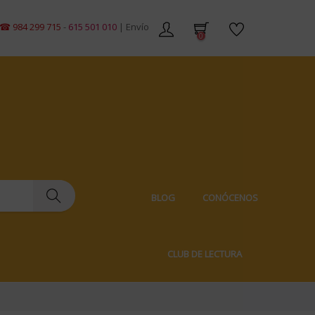
 299 715
-
615 501 010
| Envíos gratis en pedidos de +59€ | Envíos 100% di
0
BLOG
CONÓCENOS
CLUB DE LECTURA