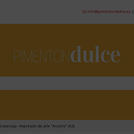
✉️ info@pimentondulce.es
|
☎ 984
avereau - Impresión de arte "Arcoíris" (A3)