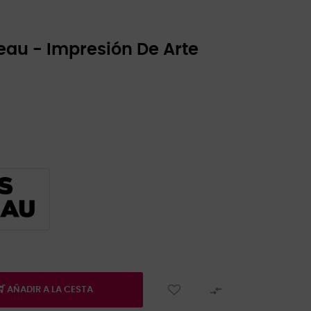
au - Impresión De Arte

AÑADIR A LA CESTA