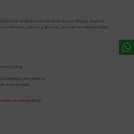
a plasmar la diversidad del amor en sus dibujos. Explora
 sexualidades, colores y géneros, creando un caleidoscopio
emium (300 g)
l eléctrico con ventana.
de autenticidad.
nible en tienda física.