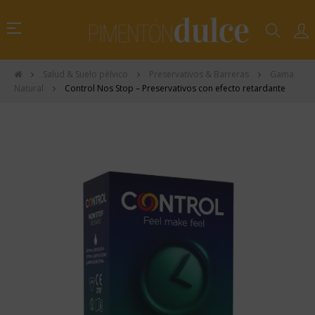
Navegación
☰
de
palanca
Salud & Suelo pélvico
Preservativos & Barreras
Gama
Natural
Control Nos Stop – Preservativos con efecto retardante