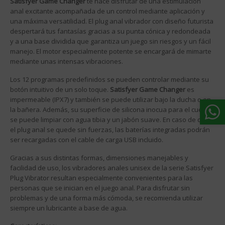
Satisfyer Game Changer
te hace disfrutar de una estimulación
anal excitante acompañada de un control mediante aplicación y
una máxima versatilidad. El plug anal vibrador con diseño futurista
despertará tus fantasías gracias a su punta cónica y redondeada
y a una base dividida que garantiza un juego sin riesgos y un fácil
manejo. El motor especialmente potente se encargará de mimarte
mediante unas intensas vibraciones.
Los 12 programas predefinidos se pueden controlar mediante su
botón intuitivo de un solo toque.
Satisfyer Game Changer
es
impermeable (IPX7) y también se puede utilizar bajo la ducha o en
la bañera. Además, su superficie de silicona inocua para el cuerpo
se puede limpiar con agua tibia y un jabón suave. En caso de que
el plug anal se quede sin fuerzas, las baterías integradas podrán
ser recargadas con el cable de carga USB incluido.
Gracias a sus distintas formas, dimensiones manejables y
facilidad de uso, los vibradores anales unisex de la serie Satisfyer
Plug Vibrator resultan especialmente convenientes para las
personas que se inician en el juego anal. Para disfrutar sin
problemas y de una forma más cómoda, se recomienda utilizar
siempre un lubricante a base de agua.