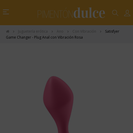
Navegación
☰
de
palanca
Juguetería erótica
Ano
Con Vibración
Satisfyer
Game Changer - Plug Anal con Vibración Rosa