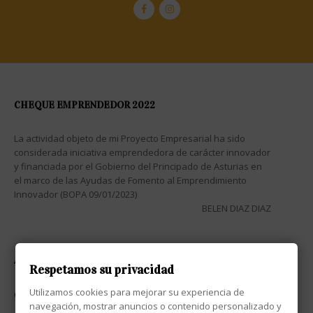
CHEQUE EMPRENDEDOR 2022
La actividad objeto de mi Proyecto Empresarial ha sido
considerada iniciativa emprendedora de carácter innovador
y financiada por el Gobierno del Principado de Asturias en
el marco de las Ayudas de Fomento al Emprendimiento
Innovador (BOPA 09/01/2023)
BELEN DIAZ DIAZ
ATENCIÓN AL CLIENTE

Respetamos su privacidad
Utilizamos cookies para mejorar su experiencia de
CONTACTO

navegación, mostrar anuncios o contenido personalizado y