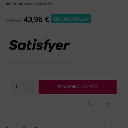
4061504006789
Referencia
43,96 €
DESCUENTO: 20%
54,95 €
AÑADIR A LA CESTA
