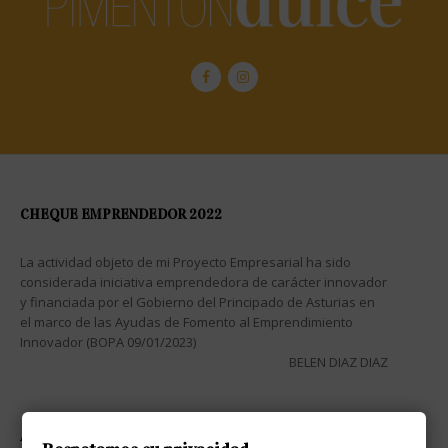
CHEQUE EMPRENDEDOR 2022
La actividad objeto de mi Proyecto Empresarial ha sido
considerada iniciativa emprendedora de carácter innovador
y financiada por el Gobierno del Principado de Asturias en
el marco de las Ayudas de Fomento al Emprendimiento
Innovador (BOPA 09/01/2023)
BELEN DIAZ DIAZ
ATENCIÓN AL CLIENTE
