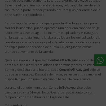
Cuando esté completamente saturado, exprima el exceso de agua.
Se estira el paragüas sobre el aplicador, colocando la cuerda en la
ranura de la parte inferior y tirando del Paragüas por encima de la
parte superior redondeada.
Es muy importante estar relajada para facilitar la inserción, para
facilitar la inserción, puede aplicarse una pequeña cantidad de gel
lubricante a base de agua. Se insertan el aplicador y el Paragüas
en la vagina, hasta llegar a la altura de los anillos del aplicador y la
cuerda se saca de la ranura y el aplicador se extrae de la vagina y
se limpia para poder usarlo de nuevo. El Paragüas se extrae
tirando suavemente de la cuerda.
Quítate siempre el dispositivo
Contrelle® Activgard
al cabo de 16
horas o al finalizar tus actividades deportivas y antes de irte a
dormir y deséchalo a la basura. Cada
Contrelle® Activgard
solo se
puede usar una vez. Después de nadar, se recomienda cambiar el
dispositivo por uno nuevo en cuanto te resulte conveniente.
Durante el periodo menstrual,
Contrelle® Activgard
se debe
cambiar cada 4 a 6 horas. No utilices el paragüas junto con un
tampón o copa menstrual ni en lugar de este.
Características: