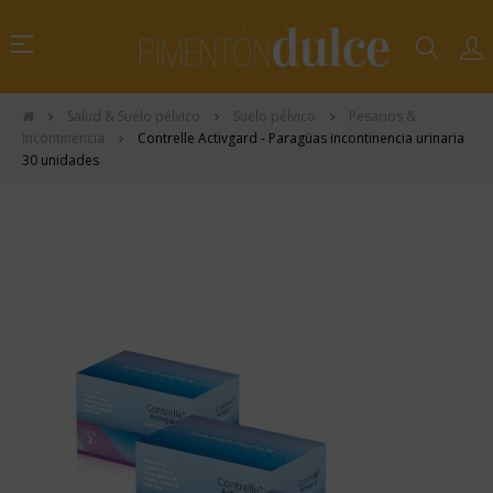
Navegación
☰
de
palanca
Salud & Suelo pélvico
Suelo pélvico
Pesarios &
Incontinencia
Contrelle Activgard - Paragüas incontinencia urinaria
30 unidades