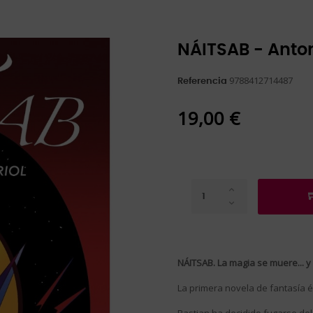
NÁITSAB - Anton
9788412714487
Referencia
19,00 €
NÁITSAB.
La magia se muere... y
La primera novela de fantasía é