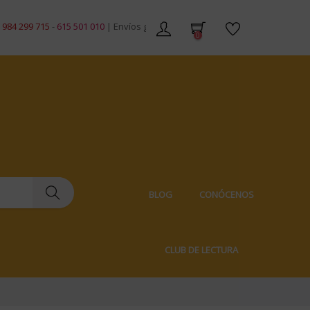
99 715
-
615 501 010
| Envíos gratis en pedidos de +59€ | Envíos 100% discr
0
BLOG
CONÓCENOS
CLUB DE LECTURA