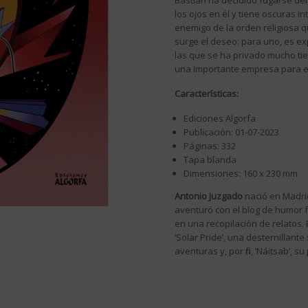
Bastian ha decidido fugarse del 
los ojos en él y tiene oscuras i
enemigo de la orden religiosa q
surge el deseo: para uno, es ex
las que se ha privado mucho ti
una importante empresa para el
Características:
Ediciones Algorfa
Publicación: 01-07-2023
Páginas: 332
Tapa blanda
Dimensiones: 160 x 230 mm
Antonio Juzgado
nació en Madrid
aventuró con el blog de humor 
en una recopilación de relatos.
’Solar Pride’, una desternillant
aventuras y, por fin, ’Náitsab’, 