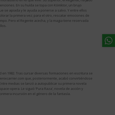
monasterio en el que vive. Su superior, el Regente, ha fijado
ntenciones. En su huída se topa con Kómktor, un brujo
ue se apiada y le ayuda a ponerse a salvo. Y entre ellos
plorar la primera vez; para el otro, rescatar emociones de
empo. Pero el Regente acecha, y la magia tiene reservada
los.
 en 1982. Tras cursar diversas formaciones en escritura se
fenixcarrier.com que, posteriormente, acabó convirtiéndose
 Entre medias se lanzó a autopublicar su primera novela
e space-opera. Le siguió ‘Pura Raza’, novela de acción y
su primera incursión en el género de la fantasía.