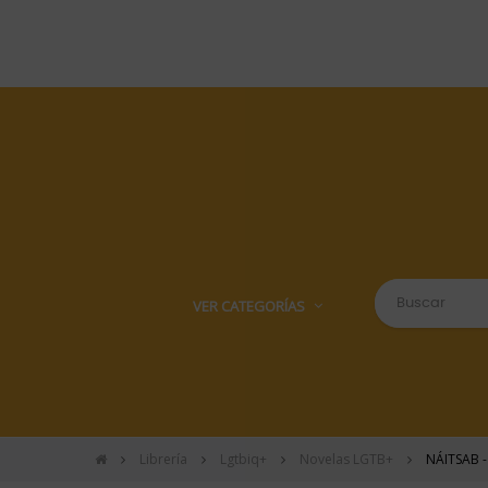
VER CATEGORÍAS
Librería
Lgtbiq+
Novelas LGTB+
NÁITSAB -