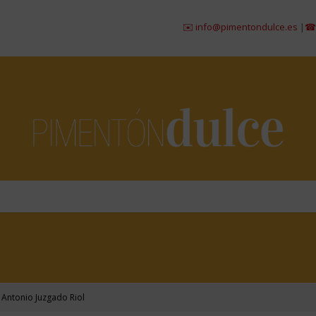
✉️ info@pimentondulce.es
|
☎ 984 2
 Antonio Juzgado Riol