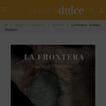
Navegación
☰
de
palanca
Librería
Literatura
Moderna
La Frontera - Gustavo
Villalobos