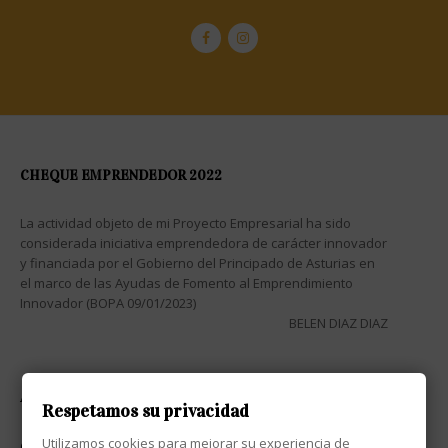
CHEQUE EMPRENDEDOR 2022
La actividad objeto de mi Proyecto Empresarial ha sido
considerada iniciativa emprendedora de carácter innovador
y financiada por el Gobierno del Principado de Asturias en
el marco de las Ayudas de Fomento al Emprendimiento
Innovador (BOPA 09/01/2023)
BELEN DIAZ DIAZ
ATENCIÓN AL CLIENTE

Respetamos su privacidad
Utilizamos cookies para mejorar su experiencia de
CONTACTO