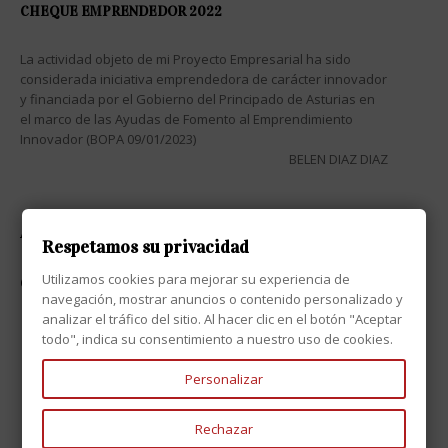
CHEQUE EMPRENDEDOR 2022
La actividad objeto de mi Proyecto Empresarial ha sido
considerada iniciativa emprendedora de carácter innovador
y financiada por el Gobierno del Principado de Asturias en
el marco de las Ayudas de Fomento al Emprendimiento
Innovador (BOPA 09/01/2023)
BELEN DIAZ DIAZ
ATENCIÓN AL CLIENTE

Respetamos su privacidad
Utilizamos cookies para mejorar su experiencia de
CONTACTO

navegación, mostrar anuncios o contenido personalizado y
analizar el tráfico del sitio. Al hacer clic en el botón "Aceptar
todo", indica su consentimiento a nuestro uso de cookies.
Personalizar
Rechazar