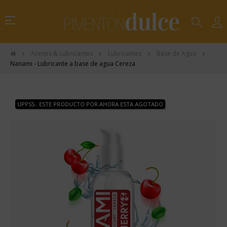
Navegación
☰
de
palanca
Aceites & Lubricantes
Lubricantes
Base de Agua
Nanami - Lubricante a base de agua Cereza
UPPSS.. ESTE PRODUCTO POR AHORA ESTA AGOTADO