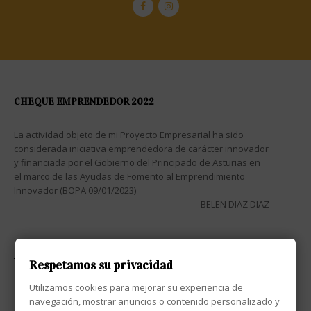
CHEQUE EMPRENDEDOR 2022
La actividad objeto de mi Proyecto Empresarial ha sido
considerada iniciativa emprendedora de carácter innovador
y financiada por el Gobierno del Principado de Asturias en
el marco de las Ayudas de Fomento al Emprendimiento
Innovador (BOPA 09/01/2023)
BELEN DIAZ DIAZ
ATENCIÓN AL CLIENTE

Respetamos su privacidad
Utilizamos cookies para mejorar su experiencia de
CONTACTO

navegación, mostrar anuncios o contenido personalizado y