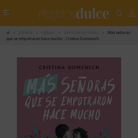
Navegación
☰
de
palanca
Librería
Lgtbiq+
Libros de no ficción
Más señoras
que se empotraron hace mucho - Cristina Domenech