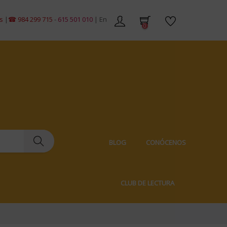
984 299 715
-
615 501 010
| Envíos gratis en pedidos de +59€ | Envíos 100
0
BLOG
CONÓCENOS
CLUB DE LECTURA