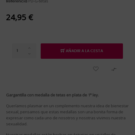
PD-G-tetas
Referencia
24,95 €
AÑADIR A LA CESTA

Gargantilla con medalla de tetas
en plata de 1ª ley.
Queríamos plasmar en un complemento nuestra idea de bienestar
sexual, pensamos que estas medallas son una bonita forma de
expresar como cada uno de nosotros y nosotras vivimos nuestra
sexualidad.
Nuestras medallas están hechas en Asturias en un taller de