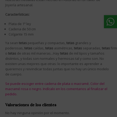
Joyería artesanal.
Características:
Plata de 1ª ley
Cadena de 50 cm
Colgante 15 mm
Ya sean
tetas
pequeñas y compactas,
tetas
grandes y
poderosas,
tetas
caídas,
tetas
asimétricas,
tetas
separadas,
tetas
fir
o
tetas
de otras mil maneras...Hay
tetas
de mil tipos y tamaños
distintos, y todas son normales y hermosas tal y como son. No
existen unas mejores que otras: lo importante es aprender a
querernos y reivindicar todas juntas que no hay un único modelo
de cuerpo.
Se puede escoger entre cadena de plata o macramé. Color del
macramé rosa
o
negro. Indícalo en los comentarios al finalizar el
pedido.
Valoraciones de los clientes
No hay ninguna opinión por el momento.