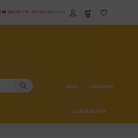
4 299 715
-
615 501 010
| Envíos gratis en pedidos de +59€ | Envíos 100% d
0
BLOG
CONÓCENOS
CLUB DE LECTURA