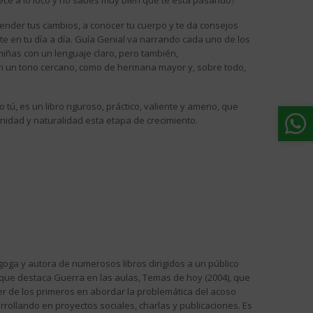
ece a lo loco y no sabes muy bien que te está pasando?
tender tus cambios, a conocer tu cuerpo y te da consejos
rte en tu día a día. Guía Genial va narrando cada uno de los
iñas con un lenguaje claro, pero también,
con un tono cercano, como de hermana mayor y, sobre todo,
tú, es un libro riguroso, práctico, valiente y ameno, que
nidad y naturalidad esta etapa de crecimiento.
agoga y autora de numerosos libros dirigidos a un público
s que destaca Guerra en las aulas, Temas de hoy (2004), que
er de los primeros en abordar la problemática del acoso
rrollando en proyectos sociales, charlas y publicaciones. Es