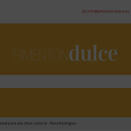
✉️ info@pimentondulce.es
|
☎ 98
enial para una chica como tú - Nora Rodríguez