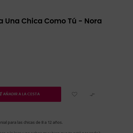
ra Una Chica Como Tú - Nora

AÑADIR A LA CESTA
nial para las chicas de 8 a 12 años.