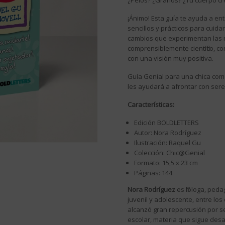
¿Pelos? ¿Granos? ¿Tu cuerpo cr
¡Ánimo! Esta guía te ayuda a en
sencillos y prácticos para cuida
cambios que experimentan las n
comprensiblemente científico, 
con una visión muy positiva.
Guía Genial para una chica como 
les ayudará a afrontar con sere
Características:
Edición BOLDLETTERS
Autor: Nora Rodríguez
Ilustración: Raquel Gu
Colección: Chic@Genial
Formato: 15,5 x 23 cm
Páginas: 144
Nora Rodríguez
es filóloga, ped
juvenil y adolescente, entre lo
alcanzó gran repercusión por s
escolar, materia que sigue desa