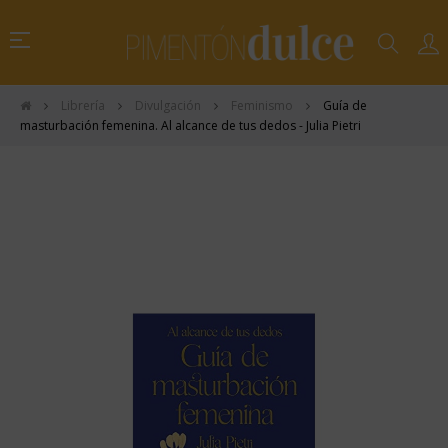
Navegación
☰
de
palanca
Librería
Divulgación
Feminismo
Guía de
masturbación femenina. Al alcance de tus dedos - Julia Pietri