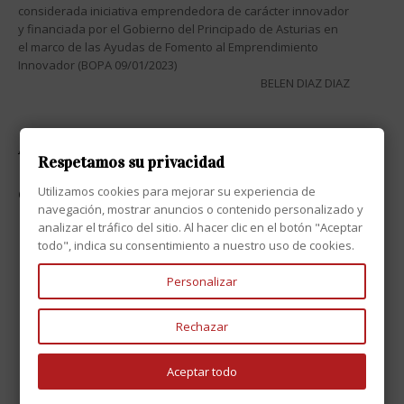
considerada iniciativa emprendedora de carácter innovador
y financiada por el Gobierno del Principado de Asturias en
el marco de las Ayudas de Fomento al Emprendimiento
Innovador (BOPA 09/01/2023)
BELEN DIAZ DIAZ
ATENCIÓN AL CLIENTE

Respetamos su privacidad
Utilizamos cookies para mejorar su experiencia de
CONTACTO

navegación, mostrar anuncios o contenido personalizado y
analizar el tráfico del sitio. Al hacer clic en el botón "Aceptar
todo", indica su consentimiento a nuestro uso de cookies.
Personalizar
Rechazar
Aceptar todo