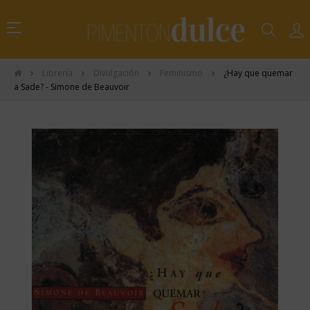
Navegación
☰
de
palanca
Librería
Divulgación
Feminismo
¿Hay que quemar
a Sade? - Simone de Beauvoir