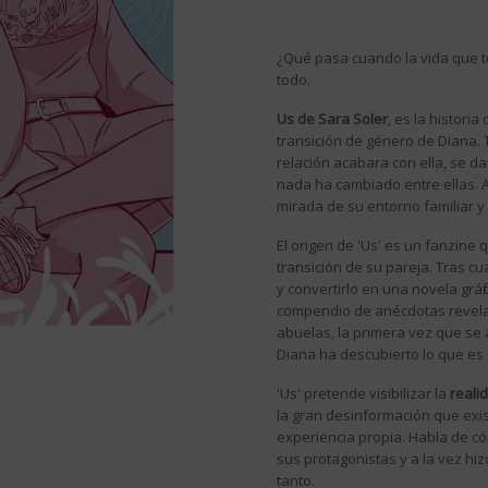
¿Qué pasa cuando la vida que t
todo.
Us de Sara Soler
, es la histori
transición de género de Diana. 
relación acabara con ella, se 
nada ha cambiado entre ellas. A
mirada de su entorno familiar y 
El origen de 'Us' es un fanzine
transición de su pareja. Tras c
y convertirlo en una novela grá
compendio de anécdotas revelado
abuelas, la primera vez que se 
Diana ha descubierto lo que es 
'Us' pretende visibilizar la
reali
la gran desinformación que exis
experiencia propia. Habla de c
sus protagonistas y a la vez hi
tanto.