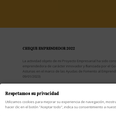
CHEQUE EMPRENDEDOR 2022
La actividad objeto de mi Proyecto Empresarial ha sido cons
emprendedora de carácter innovador y financiada por el Go
Asturias en el marco de las Ayudas de Fomento al Empren
09/01/2023)
Respetamos su privacidad
Utilizamos cookies para mejorar su experiencia de navegación, mostrar a
Diseño web Asturia
2025 Copyright © Pimentón Dulce - PlanB
hacer clic en el botón "Aceptar todo", indica su consentimiento a nues