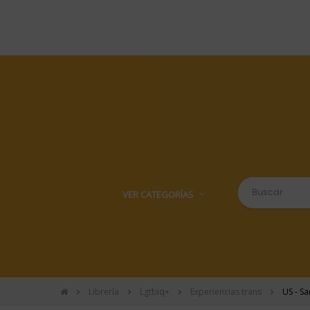
VER CATEGORÍAS
Librería
Lgtbiq+
Experiencias trans
US - Sa