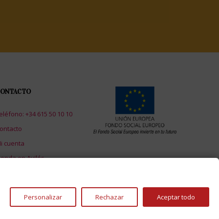
ONTACTO
eléfono: +34 615 50 10 10
ontacto
i cuenta
ienda en Avilés
Personalizar
Rechazar
Aceptar todo