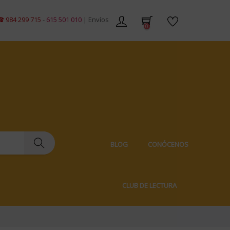
715
-
615 501 010
| Envíos gratis en pedidos de +59€ | Envíos 100% discret
0
BLOG
CONÓCENOS
CLUB DE LECTURA