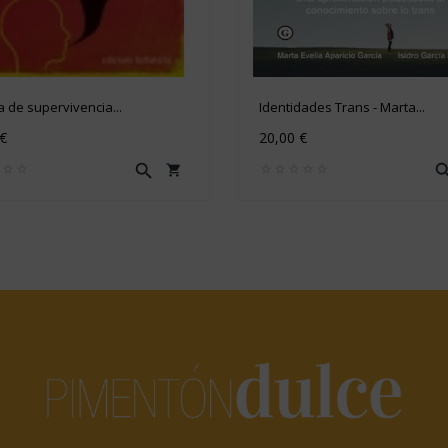
a de supervivencia...
Identidades Trans - Marta...
 €
20,00 €

