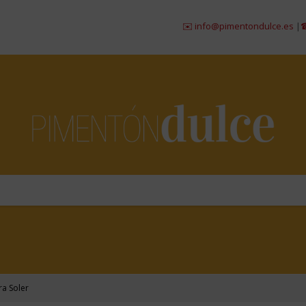
✉️ info@pimentondulce.es
|
☎ 984 299 
ra Soler