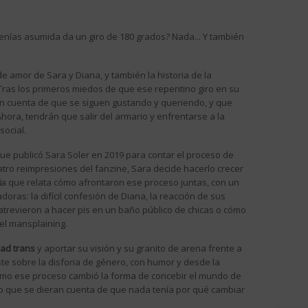
enías asumida da un giro de 180 grados? Nada... Y también
a de amor de Sara y Diana, y también la historia de la
Tras los primeros miedos de que ese repentino giro en su
dan cuenta de que se siguen gustando y queriendo, y que
hora, tendrán que salir del armario y enfrentarse a la
social.
 que publicó Sara Soler en 2019 para contar el proceso de
uatro reimpresiones del fanzine, Sara decide hacerlo crecer
fica que relata cómo afrontaron ese proceso juntas, con un
ras: la difícil confesión de Diana, la reacción de sus
atrevieron a hacer pis en un baño público de chicas o cómo
el mansplaining.
dad trans
y aportar su visión y su granito de arena frente a
te sobre la disforia de género, con humor y desde la
ómo ese proceso cambió la forma de concebir el mundo de
zo que se dieran cuenta de que nada tenía por qué cambiar