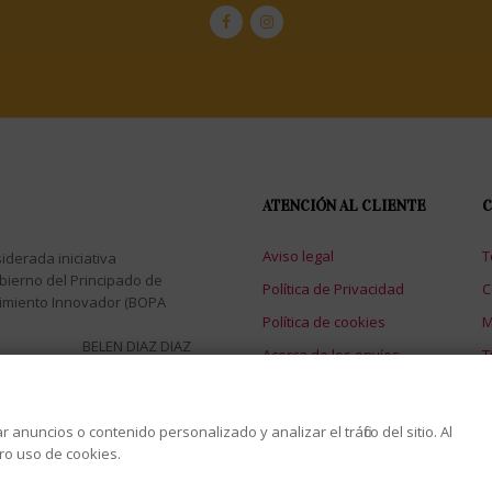
ATENCIÓN AL CLIENTE
C
Aviso legal
T
iderada iniciativa
bierno del Principado de
Política de Privacidad
C
dimiento Innovador (BOPA
Política de cookies
M
BELEN DIAZ DIAZ
Acerca de los envíos
T
nuncios o contenido personalizado y analizar el tráfico del sitio. Al
s
tro uso de cookies.