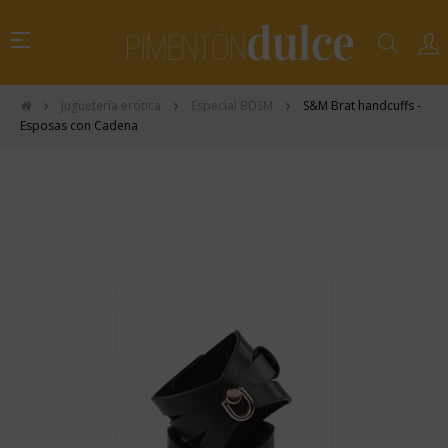
Navegación
☰
de
palanca
Juguetería erótica
Especial BDSM
S&M Brat handcuffs -
Esposas con Cadena