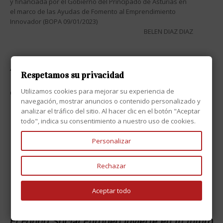
y financiada por el Gobierno del Principado de Asturias en
el marco de las Ayudas de Fomento al Emprendimiento
Innovador (BOPA 09/01/2023)
BELEN DIAZ DIAZ
ATENCIÓN AL CLIENTE

Respetamos su privacidad
Utilizamos cookies para mejorar su experiencia de
CONTACTO

navegación, mostrar anuncios o contenido personalizado y
analizar el tráfico del sitio. Al hacer clic en el botón "Aceptar
todo", indica su consentimiento a nuestro uso de cookies.
Personalizar
Rechazar
Aceptar todo