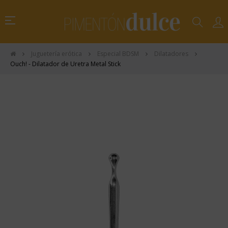
Navegación
☰
de
palanca
Juguetería erótica
Especial BDSM
Dilatadores
Ouch! - Dilatador de Uretra Metal Stick