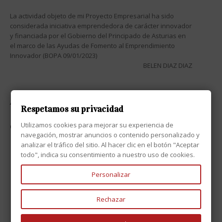
La actividad objeto de mi Proyecto Empresarial ha sido
considerada iniciativa emprendedora de carácter innovador
y financiada por el Gobierno del Principado de Asturias en
el marco de las Ayudas de Fomento al Emprendimiento
Innovador (BOPA 09/01/2023)
BELEN DIAZ DIAZ
ATENCIÓN AL CLIENTE

Respetamos su privacidad
Utilizamos cookies para mejorar su experiencia de
CONTACTO

navegación, mostrar anuncios o contenido personalizado y
analizar el tráfico del sitio. Al hacer clic en el botón "Aceptar
todo", indica su consentimiento a nuestro uso de cookies.
Personalizar
Rechazar