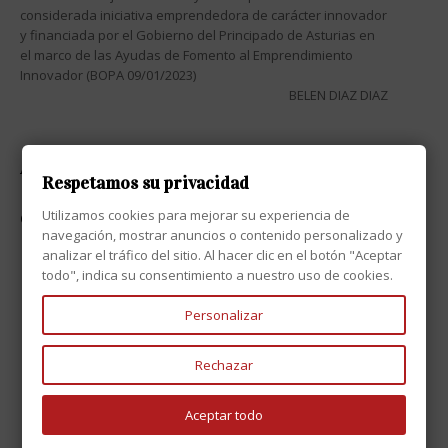
considerada iniciativa emprendedora de carácter innovador
y financiada por el Gobierno del Principado de Asturias en
el marco de las Ayudas de Fomento al Emprendimiento
Innovador (BOPA 09/01/2023)
BELEN DIAZ DIAZ
ATENCIÓN AL CLIENTE

Respetamos su privacidad
Utilizamos cookies para mejorar su experiencia de
CONTACTO

navegación, mostrar anuncios o contenido personalizado y
analizar el tráfico del sitio. Al hacer clic en el botón "Aceptar
todo", indica su consentimiento a nuestro uso de cookies.
Personalizar
Rechazar
Aceptar todo