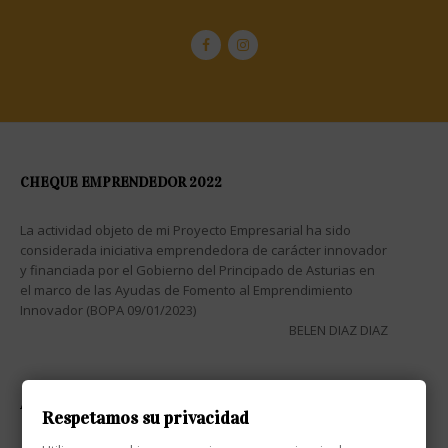
CHEQUE EMPRENDEDOR 2022
La actividad objeto de mi Proyecto Empresarial ha sido
considerada iniciativa emprendedora de carácter innovador
y financiada por el Gobierno del Principado de Asturias en
el marco de las Ayudas de Fomento al Emprendimiento
Innovador (BOPA 09/01/2023)
BELEN DIAZ DIAZ
ATENCIÓN AL CLIENTE

Respetamos su privacidad