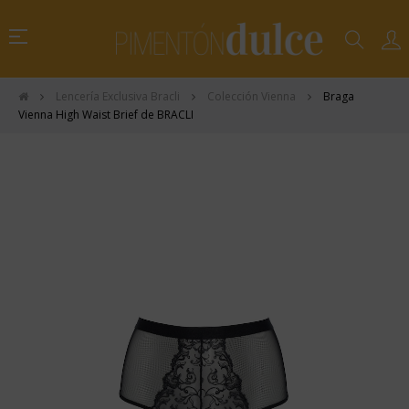
Navegación
☰
de
palanca
Lencería Exclusiva Bracli
Colección Vienna
Braga
Vienna High Waist Brief de BRACLI