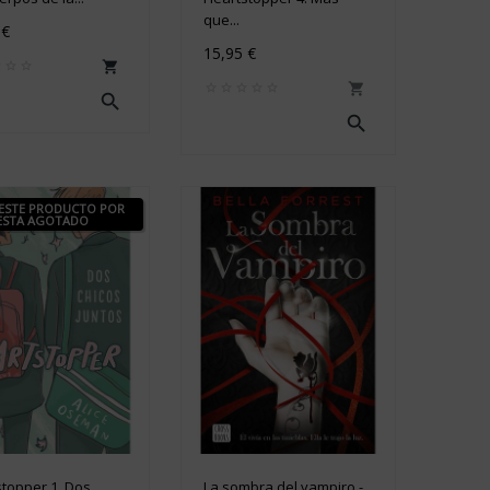
que...
 €
15,95 €




 ESTE PRODUCTO POR
ESTA AGOTADO
topper 1. Dos
La sombra del vampiro -...