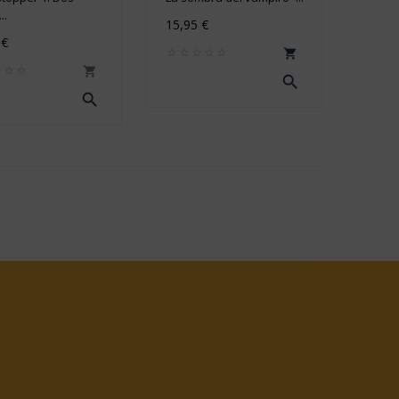
..
15,95 €
 €



