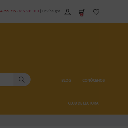
15 501 010
| Envíos gratis en pedidos de +59€ | Envíos 100% discretos
0
BLOG
CONÓCENOS
CLUB DE LECTURA