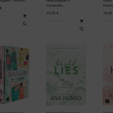
opper 1. Edición...
Heartstopper 5.
Radio 
Creciendo...
Osem
 €
15,95 €
16,95




e Heartstopper -...
Twisted 4. Twisted Lies -...
Twiste