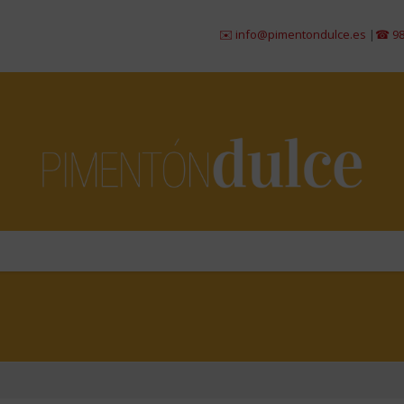
✉️ info@pimentondulce.es
|
☎ 984 299 715
-
6