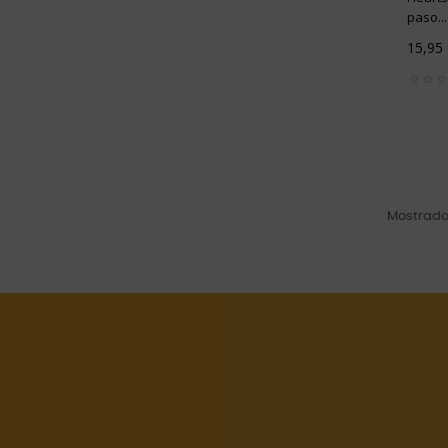
paso...
15,95
Mostrado 