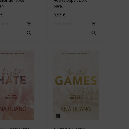
Silencio - Alice
Heartstopper: Libro
an
para...
 €
9,95 €




d 3. Twisted Hate
Twisted 2. Twisted