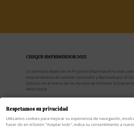
CHEQUE EMPRENDEDOR 2022
La actividad objeto de mi Proyecto Empresarial ha sido cons
emprendedora de carácter innovador y financiada por el Go
Asturias en el marco de las Ayudas de Fomento al Empren
09/01/2023)
Respetamos su privacidad
Utilizamos cookies para mejorar su experiencia de navegación, mostrar a
Diseño web Asturia
2025 Copyright © Pimentón Dulce - PlanB
hacer clic en el botón "Aceptar todo", indica su consentimiento a nues