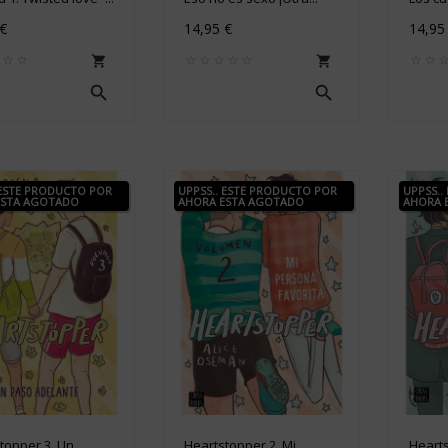
 €
14,95 €
14,95




 ESTE PRODUCTO POR
UPPSS.. ESTE PRODUCTO POR
UPPSS..
ESTA AGOTADO
AHORA ESTA AGOTADO
AHORA 
topper 3. Un
Heartstopper 2. Mi
Hearts