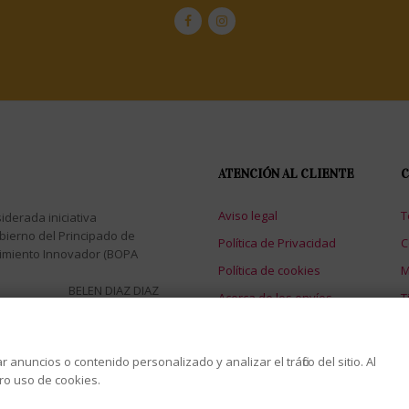
ATENCIÓN AL CLIENTE
C
Aviso legal
T
iderada iniciativa
bierno del Principado de
Política de Privacidad
C
dimiento Innovador (BOPA
Política de cookies
M
BELEN DIAZ DIAZ
Acerca de los envíos
T
nuncios o contenido personalizado y analizar el tráfico del sitio. Al
s
tro uso de cookies.