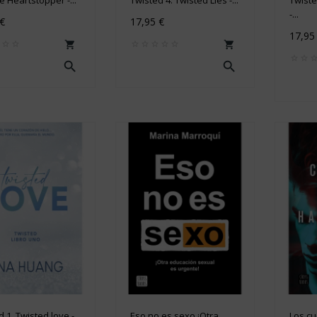
-...
 €
17,95 €
17,95




 1. Twisted love -...
Eso no es sexo ¡Otra...
Los cu