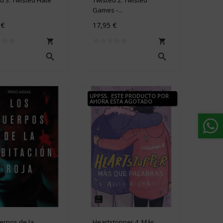
Games -...
 €
17,95 €




UPPSS.. ESTE PRODUCTO POR
AHORA ESTA AGOTADO
erpos de la...
Heartstopper 4. Más