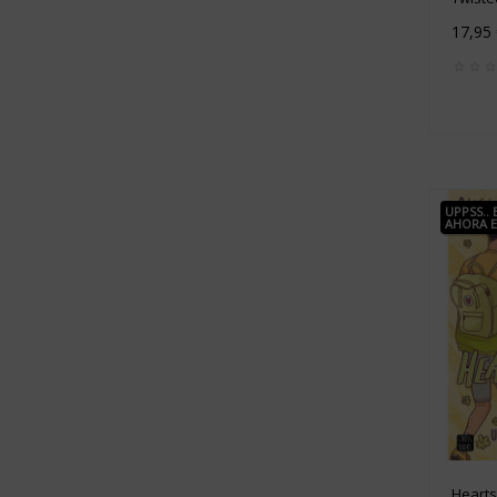
17,95
UPPSS..
AHORA 
Hearts