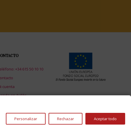
ONTACTO
eléfono: +34 615 50 10 10
ontacto
i cuenta
ienda en Avilés
Personalizar
Rechazar
Aceptar todo