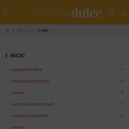
Navegación
☰
de
palanca
Marcas
X-MEN
INICIO
Juguetería Erótica
Salud & Suelo Pélvico
Librería
Lencería Exclusiva Bracli
Aceites & Lubricantes
Joyeria