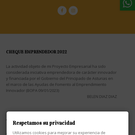
CHEQUE EMPRENDEDOR 2022
La actividad objeto de mi Proyecto Empresarial ha sido
considerada iniciativa emprendedora de carácter innovador
y financiada por el Gobierno del Principado de Asturias en
el marco de las Ayudas de Fomento al Emprendimiento
Innovador (BOPA 09/01/2023)
BELEN DIAZ DIAZ
ATENCIÓN AL CLIENTE

Respetamos su privacidad
Utilizamos cookies para mejorar su experiencia de
CONTACTO
