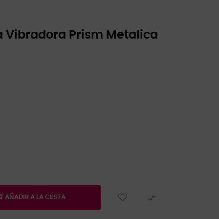
a Vibradora Prism Metalica

AÑADIR A LA CESTA