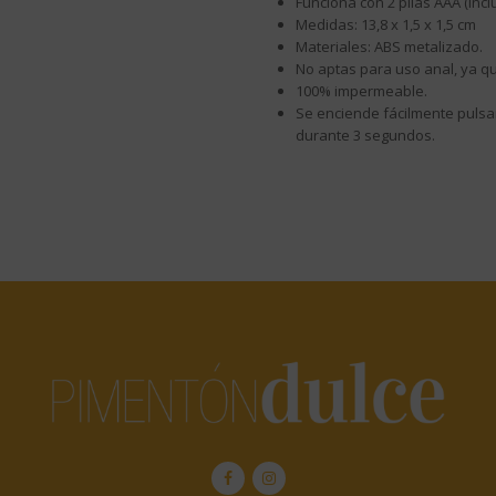
Funciona con 2 pilas AAA (incl
Medidas: 13,8 x 1,5 x 1,5 cm
Materiales: ABS metalizado.
No aptas para uso anal, ya q
100% impermeable.
Se enciende fácilmente puls
durante 3 segundos.