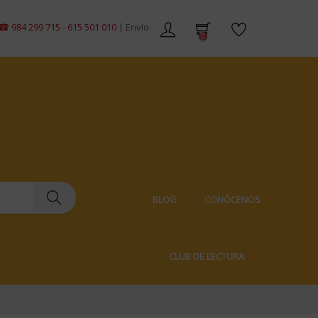
 299 715
-
615 501 010
| Envíos gratis en pedidos de +59€ | Envíos 100% di
0
BLOG
CONÓCENOS
CLUB DE LECTURA