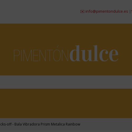
✉️ info@pimentondulce.es
|
☎ 984
cks-off - Bala Vibradora Prism Metalica Rainbow