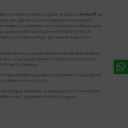
ora
con diseño moderno y original de la marca
Rocks-off
, es
ndial... por algo será. Zonas erógenas como pezones,
 son ideales para estimular con esta pequeña balita (para la
 a juguetes anales que disponen de tope). Por eso es
olitario, como para parejas que quieran mejorar su
además de ser un juguete sexual resulta de gran ayuda en
tre otras cosas puede ayudar a reducir el exceso de tono
 o tratar las cicatrices.
tos que también te ayudarán a fortalecer tu suelo pélvico
ta y fortalece tus músculos.
base de agua, y después de cada uso lavarlo con un buen
abón neutro, alargarás la vida de tu juguete.