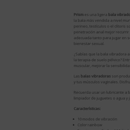
Prism
es una ligera
bala vibrad
la bala más vendida a nivel mu
perineo, testículos o el clítoris
penetración anal mejor recurrir
adecuada tanto para jugar en s
bienestar sexual.
¿Sabías que la bala vibradora 
la terapia de suelo pélvico? En
muscular, mejorar la sensibilidad
Las
balas vibradoras
son produc
y tus músculos vaginales. Disfru
Recuerda usar un lubricante a 
limpiador de juguetes o agua y j
Características:
10 modos de vibración
Color rainbow