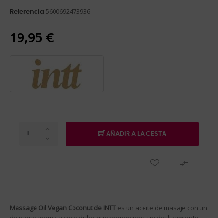
5600692473936
Referencia
19,95 €
AÑADIR A LA CESTA

Massage Oil Vegan Coconut de INTT
es un aceite de masaje con un
delicioso aroma a coco dulce que proporciona un deslizamiento