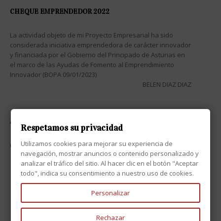
CHEQUE EMPRENDEDOR 2022
La actividad objeto de mi Proyecto Empresarial ha sido
considerada iniciativa emprendedora de carácter innovador
y financiada por el Gobierno del Principado de Asturias en
el marco de las Ayudas de Fomento al Emprendimiento
Innovador (BOPA 09/01/2023)
BELEN DIAZ DIAZ
ATENCIÓN AL CLIENTE

Respetamos su privacidad
Utilizamos cookies para mejorar su experiencia de
CONTACTO

navegación, mostrar anuncios o contenido personalizado y
analizar el tráfico del sitio. Al hacer clic en el botón "Aceptar
todo", indica su consentimiento a nuestro uso de cookies.
Personalizar
Rechazar