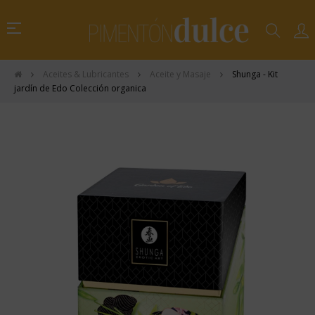
Navegación
☰
de
palanca
Aceites & Lubricantes
Aceite y Masaje
Shunga - Kit
jardín de Edo Colección organica